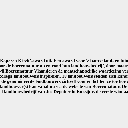
‘Koperen Kievit’-award uit. Een award voor Vlaamse land- en tui
 voor de boerennatuur op en rond hun landbouwbedrijf, door maatre
 wil Boerennatuur Vlaanderen de maatschappelijke waardering ver
collega-landbouwers inspireren.
18 landbouwers stelden zich kandi
 de genomineerde landbouwers zichzelf voor en lichten ze toe hoe 
landbouwer(s) kan vanaf nu via de website van Boerennatuur. De u
 landbouwbedrijf van Jos Depotter in Koksijde, de eerste winnaa