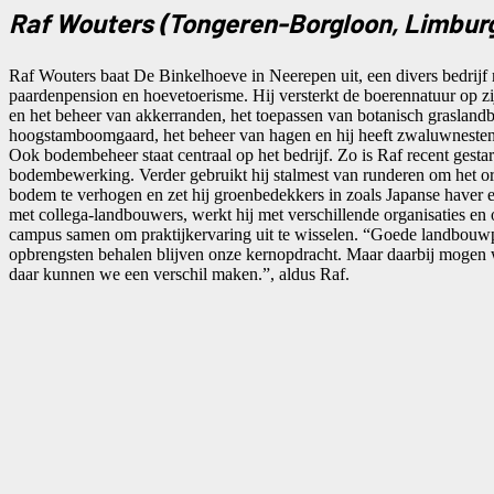
Raf Wouters (Tongeren-Borgloon, Limbur
Raf Wouters baat De Binkelhoeve in Neerepen uit, een divers bedrijf
paardenpension en hoevetoerisme. Hij versterkt de boerennatuur op zi
en het beheer van akkerranden, het toepassen van botanisch grasland
hoogstamboomgaard, het beheer van hagen en hij heeft zwaluwnesten 
Ook bodembeheer staat centraal op het bedrijf. Zo is Raf recent gestar
bodembewerking. Verder gebruikt hij stalmest van runderen om het or
bodem te verhogen en zet hij groenbedekkers in zoals Japanse haver
met collega-landbouwers, werkt hij met verschillende organisaties en
campus samen om praktijkervaring uit te wisselen. “Goede landbouwp
opbrengsten behalen blijven onze kernopdracht. Maar daarbij mogen 
daar kunnen we een verschil maken.”, aldus Raf.