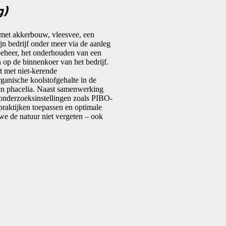
g)
 met akkerbouw, vleesvee, een
jn bedrijf onder meer via de aanleg
beheer, het onderhouden van een
op de binnenkoer van het bedrijf.
t met niet-kerende
ganische koolstofgehalte in de
 en phacelia. Naast samenwerking
 onderzoeksinstellingen zoals PIBO-
raktijken toepassen en optimale
we de natuur niet vergeten – ook