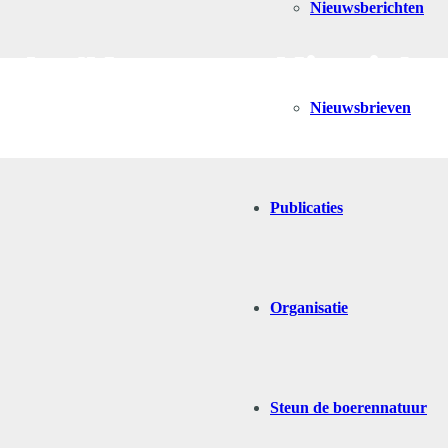
Nieuwsberichten
e ‘Koperen Kievit’-
Nieuwsbrieven
Publicaties
Organisatie
Steun de boerennatuur