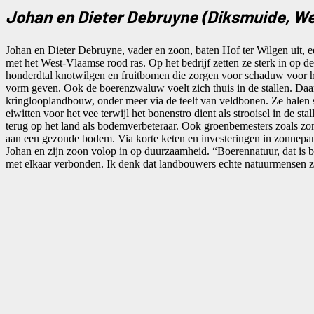
Johan en Dieter Debruyne (Diksmuide, W
Johan en Dieter Debruyne, vader en zoon, baten Hof ter Wilgen uit, 
met het West-Vlaamse rood ras. Op het bedrijf zetten ze sterk in op 
honderdtal knotwilgen en fruitbomen die zorgen voor schaduw voor h
vorm geven. Ook de boerenzwaluw voelt zich thuis in de stallen. Daa
kringlooplandbouw, onder meer via de teelt van veldbonen. Ze halen st
eiwitten voor het vee terwijl het bonenstro dient als strooisel in de s
terug op het land als bodemverbeteraar. Ook groenbemesters zoals zo
aan een gezonde bodem. Via korte keten en investeringen in zonnepa
Johan en zijn zoon volop in op duurzaamheid. “Boerennatuur, dat is bo
met elkaar verbonden. Ik denk dat landbouwers echte natuurmensen zi