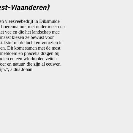
est-Vlaanderen)
een vleesveebedrijf in Diksmuide
de boerennatuur, met onder meer een
et vee en die het landschap mee
rnaast kiezen ze bewust voor
ikstof uit de lucht en voorzien in
tallen. Dit komt samen met de mest
nnebloem en phacelia dragen bij
nelen en een windmolen zetten
er en natuur, die zijn al eeuwen
jn.”, aldus Johan.