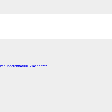
ineerd voor de tweed
tuur Vlaanderen
 van Boerennatuur Vlaanderen